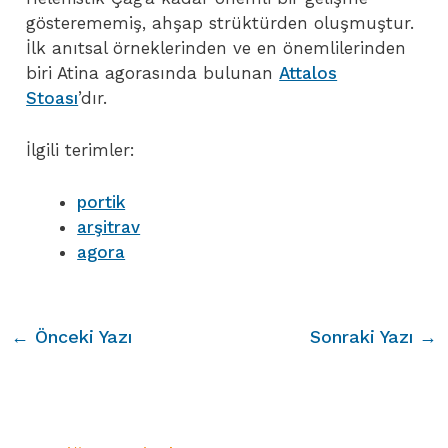
gösterememiş, ahşap strüktürden oluşmuştur.
İlk anıtsal örneklerinden ve en önemlilerinden
biri Atina agorasında bulunan
Attalos
Stoası
’dır.
İlgili terimler:
portik
arşitrav
agora
Yazı
←
Önceki Yazı
Sonraki Yazı
→
dolaşımı