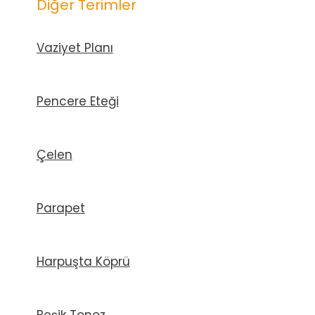
Diğer Terimler
Vaziyet Planı
Pencere Eteği
Çelen
Parapet
Harpuşta Köprü
Beşik Tonoz