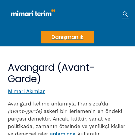
İçeriğe
atla
Ara
Danışmanlık
Avangard (Avant-
Garde)
Mimari Akımlar
Avangard kelime anlamıyla Fransızca’da
(avant-garde)
askeri bir ilerlemenin en öndeki
parçası demektir. Ancak, kültür, sanat ve
politikada, zamanın ötesinde ve yenilikçi kişiler
ve deneysel işler
anlamında
kullanılır.