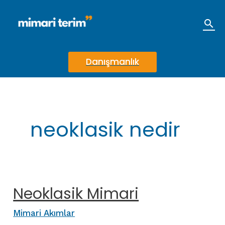
İçeriğe
atla
Ara
Danışmanlık
neoklasik nedir
Neoklasik Mimari
Mimari Akımlar